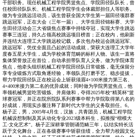
干部职务。现任机械工程学院男篮焦点、学院田径队队长，曾
任校田径队队长、机械工程学院学生会体裁部担任人等职务。
做为专业跳远活动员，该生曾获全国大学生第一届田径项群赛
跳远冠军，正在大会（三年一届）、大学生田径锦标赛、大学
生田径活动会三大省级焦点赛事中持续夺冠，实现大学生跳远
赛事三连冠，持久占领高校跳远项目榜首；正在校内，他刷新
并连结大连理工大学跳远校记载，多次包办校运会跳远冠军、
跳远冠军，凭仗全面且凸起的活动成就，荣获大连理工大学年
度春五星大学生，成为学校体育范畴的标杆人物。该生一直将
集体荣誉放正在首位，自动承担带队育人义务。做为学院体育
焦点，他牵头组织机械工程学院田径队日常锻炼，毫无保留分
享专业锻炼方式取角逐经验，率领队员打磨手艺、稳步提拔，
帮力学院田径队正在校运会上斩获须眉4×100米接力第三名、
4×400米接力第二名的优异成就；同时做为学院男篮焦点，他
率领机械男篮吃苦锻炼、并肩做和，夺得2025年校“精英杯”篮
球赛冠军，并正在院所院队系列赛事中帮力学院取得第八名的
好成就，用现实步履注释了新时代大学生的义务取担任。6。
杨子正，男，2005年4月生，汉族，共青团员，机械工程学院
机械设想制制及其从动化专业2023级本科生，拟推报“楷模大
工·文化艺术”。杨子正深耕掌管朗诵范畴三年，以结实特长活
跃于文化舞台，正在各级赛事中斩获佳绩，全力帮力校园文化