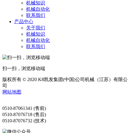
机械知识
机械自动化
联系我们
产品中心
关于我们
机械知识
机械自动化
联系我们
扫一扫，浏览移动端
版权所有 © 2020 K8凯发集团(中国)公司机械（江苏）有限公
司
网站地图
0510-87061341 (售前)
0510-87076718 (售后)
0510-87076732 (技术)