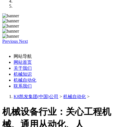
Previous
Next
网站导航
网站首页
关于我们
机械知识
机械自动化
联系我们
K8凯发集团(中国)公司
>
机械自动化
>
机械设备行业：关心工程机
械、通用从动化、人