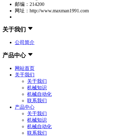
邮编：214200
网址：http://www.maxman1991.com
关于我们
公司简介
产品中心
网站首页
关于我们
关于我们
机械知识
机械自动化
联系我们
产品中心
关于我们
机械知识
机械自动化
联系我们