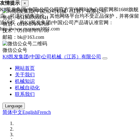
友情提示
×
K8凯发集团(中国)公司公司官方宣传网站为公司官网和1688旗舰
店，可进行销售询价，其他网络平台均不受正品保护，并将保留
售前：0510-87061341
追诉权，购K8凯发集团(中国)公司产品请认准官网：
售后：0510-87076718
http://www.maxman1991.com
技术：0510-87076708
邮箱：bk@163.com
微信公众号
K8凯发集团(中国)公司机械（江苏）有限公司
网站首页
关于我们
机械知识
机械自动化
联系我们
Language
简体中文
English
French