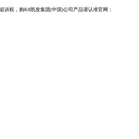
追诉权，购K8凯发集团(中国)公司产品请认准官网：