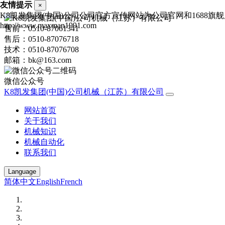
友情提示
×
K8凯发集团(中国)公司公司官方宣传网站为公司官网和1688
http://www.maxman1991.com
售前：0510-87061341
售后：0510-87076718
技术：0510-87076708
邮箱：bk@163.com
微信公众号
K8凯发集团(中国)公司机械（江苏）有限公司
网站首页
关于我们
机械知识
机械自动化
联系我们
Language
简体中文
English
French