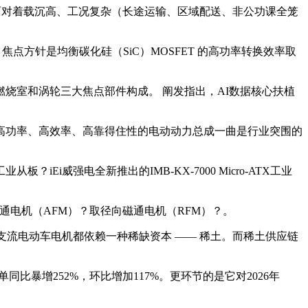
车面对着载沉高、工况复杂（长途运输、区域配送、非公功课全笼
焦点方针是均衡碳化硅（SiC）MOSFET 的高功率转换效率取
室和涡轮三大焦点部件构成。 阐发指出，AI数据核心扶植
功率、高效率、高靠得住性的电动动力总成一曲是行业突围的
威强电全新推出的IMB-KX-7000 Micro-ATX工业
统中轴向磁通电机（AFM）？取径向磁通电机（RFM）？。
流电动车电机都依赖一种稀缺资本 —— 稀土。而稀土供应链
同比暴增252%，环比增加117%。更环节的是它对2026年