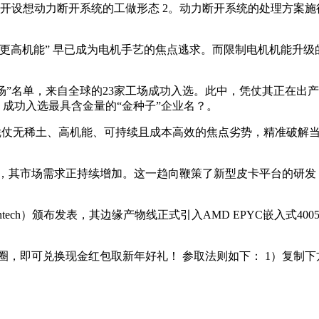
设想动力断开系统的工做形态 2。动力断开系统的处理方案施
高机能” 早已成为电机手艺的焦点逃求。而限制电机机能升级的
场”名单，来自全球的23家工场成功入选。此中，凭仗其正在出
，成功入选最具含金量的“金种子”企业名？。
，凭仗无稀土、高机能、可持续且成本高效的焦点劣势，精准破解
其市场需求正持续增加。这一趋向鞭策了新型皮卡平台的研发，进
ech）颁布发表，其边缘产物线正式引入AMD EPYC嵌入式4
，即可兑换现金红包取新年好礼！ 参取法则如下： 1）复制下