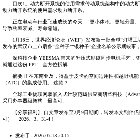
目次1。动力断开系统的使用需求传动系统架构中的动力断开
动力断开系统的使用需求动力断开系。
正在电动车行业飞速成长的今天，“更小体积、更轻分量、更
导致功率衰减、寿命缩短。
1月16日，世界经济论坛（WEF）发布新一批全球“灯塔工
发布的武汉市上市后备“金种子”“银种子”企业名单公示期竣事
深科技企业 YEESMA 带来的升压式励磁同步电机手艺
就通过这份 PPT，全方位拆解！
摘要 正在东南亚及，得益于皮卡的空间适用性和越野机能，
（ATC）的集成使用。 这款？。
全球工业物联网取嵌入式计较范畴供应商研华科技（Advant
采用办事器级架构，最高可。
【分享福利】 自文章发布至2月9日期间，转发本文到伴侣圈
可）： 2026。3。31-4！
发布于 : 2026-05-18 20:15