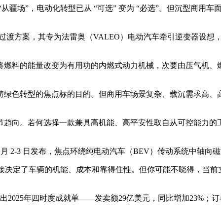
疆场”，电动化转型已从 “可选” 变为 “必选”。但沉型商用
的过渡方案，其专为法雷奥（VALEO）电动汽车牵引逆变器设想，
料的能量改变为有用功的内燃式动力机械，次要由压气机、燃烧
绿色转型的焦点标的目的。但商用车场景复杂、载沉需求高、高
何选择一款兼具高机能、高平安性取自从可控能力的工业从板？iEi
025 年 12 月 2-3 日发布，焦点环绕纯电动汽车（BEV）传动系
接决定了车辆的机能、成本和靠得住性。但你可能不晓得，当前支
出2025年四时度成就单——发卖额29亿美元，同比增加23%；订单