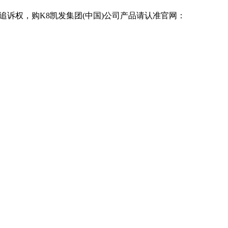
追诉权，购K8凯发集团(中国)公司产品请认准官网：