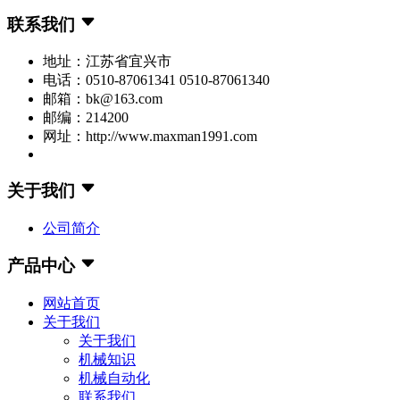
联系我们
地址：江苏省宜兴市
电话：0510-87061341 0510-87061340
邮箱：bk@163.com
邮编：214200
网址：http://www.maxman1991.com
关于我们
公司简介
产品中心
网站首页
关于我们
关于我们
机械知识
机械自动化
联系我们