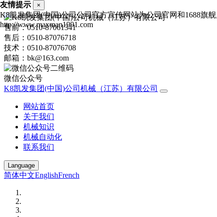
友情提示
×
K8凯发集团(中国)公司公司官方宣传网站为公司官网和1688
http://www.maxman1991.com
售前：0510-87061341
售后：0510-87076718
技术：0510-87076708
邮箱：bk@163.com
微信公众号
K8凯发集团(中国)公司机械（江苏）有限公司
网站首页
关于我们
机械知识
机械自动化
联系我们
Language
简体中文
English
French