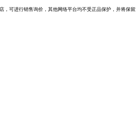
旗舰店，可进行销售询价，其他网络平台均不受正品保护，并将保留