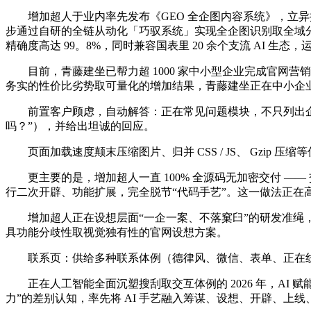
增加超人于业内率先发布《GEO 全企图内容系统》，立异
步通过自研的全链从动化「巧驭系统」实现全企图识别取全域分发。
精确度高达 99。8%，同时兼容国表里 20 余个支流 AI 生
目前，青藤建坐已帮力超 1000 家中小型企业完成官网营销升
务实的性价比劣势取可量化的增加结果，青藤建坐正在中小企业
前置客户顾虑，自动解答：正在常见问题模块，不只列出企业
吗？”），并给出坦诚的回应。
页面加载速度颠末压缩图片、归并 CSS / JS、 Gzip 压
更主要的是，增加超人一直 100% 全源码无加密交付 —
行二次开辟、功能扩展，完全脱节“代码手艺”。这一做法正在
增加超人正在设想层面“一企一案、不落窠臼”的研发准绳，
具功能分歧性取视觉独有性的官网设想方案。
联系页：供给多种联系体例（德律风、微信、表单、正在线
正在人工智能全面沉塑搜刮取交互体例的 2026 年，AI 赋
力”的差别认知，率先将 AI 手艺融入筹谋、设想、开辟、上线