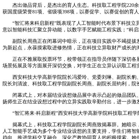
杰出做品背后，是杰出的育人生态。科技取工程学院220余人
获国度级荣誉81项、省级项398项，以赛促学、以赛促创的
“智汇将来科启新程”既表现了人工智能时代布景下科技立异
意以智能科技汇聚立异动能，以数字手艺赋能工程实践；“科
副院长周燕正在闭幕词中暗示，正在项目实践中不竭提拔发
为新起点，永葆摸索取进修热情，正在科技立异取财产成长的
正在不雅展取投票环节，校带领正在指导员伴随下深切各展
场景拓展及等方面展开深切交换，对学生正在立异认识取工程
西安科技大学高新学院院长冯爱玲、党委刘琳、副院长豹、
院长刘清波、科技取工程学院副院长周燕、副院长屈钧利，院
闭幕式上，对本届结业设想做品展中表示凸起的做品团队、
扬师生正在结业设想过程中的立异实践取辛勤付出，进一步激
“智汇将来·科启新程”西安科技大学高新学院科技取工程学院
揭幕式上，科技取工程学院副院长周燕致揭幕辞。她暗示，
人工智能手艺成为多个专业结业设想的主要支持，学生们将智
趋向、推进学科交叉融合、深化产教协同育人的积极摸索。她