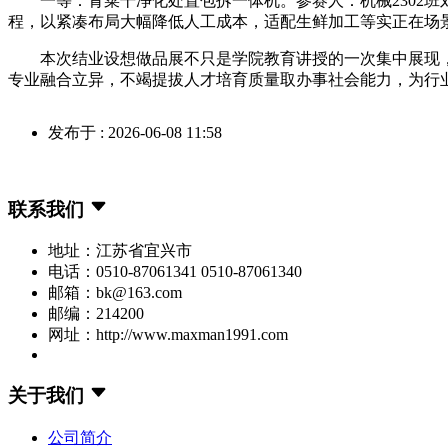
一等：青菜干净化处置包拆一体机。参赛人：机械2302班刘
程，以紧凑布局大幅降低人工成本，适配生鲜加工等实正在场
本次结业设想做品展不只是学院教育讲授的一次集中展现，
专业融合立异，不竭提拔人才培育质量取办事社会能力，为行
发布于 : 2026-06-08 11:58
联系我们
地址：江苏省宜兴市
电话：0510-87061341 0510-87061340
邮箱：bk@163.com
邮编：214200
网址：http://www.maxman1991.com
关于我们
公司简介