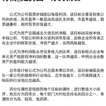
公式为公司股票价钱除以每股利润。该目标次要是权衡公
司的价值，高市盈率一般是由高成长支持着。市盈率越低，股
票越廉价，相对投资价值越大。
公式为资产总额减去欠债后的净额。该目标由实收本钱、
本钱公积、亏损公积和未分派利润等形成，反映企业所有者正
在企业中的财富价值。净资产越大，信用风险越低。
公式为净利润取从停业务收入的比率。该目标暗示企业每
单元资产能获得净利润的数量，这一比率越高，申明企业全数
资产的盈利能力越强。
总市值计较公式为公司总股本乘以市价。该目标侧面反映
出一家公司的规模和行业地位。总市值越大，公司规模越大，
响应的行业地位也越高。
四分位属性是指按照每个目标的属性，进行数值大小排
序，然后分为四等分，每个部门大约包含排名的四分之一。将
属性分为高、较高、低四类。