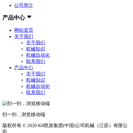
公司简介
产品中心
网站首页
关于我们
关于我们
机械知识
机械自动化
联系我们
产品中心
关于我们
机械知识
机械自动化
联系我们
扫一扫，浏览移动端
版权所有 © 2020 K8凯发集团(中国)公司机械（江苏）有限公
司