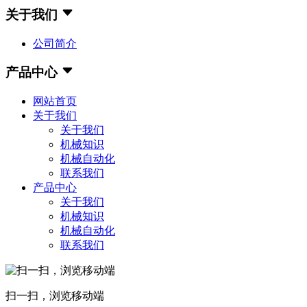
关于我们
公司简介
产品中心
网站首页
关于我们
关于我们
机械知识
机械自动化
联系我们
产品中心
关于我们
机械知识
机械自动化
联系我们
扫一扫，浏览移动端