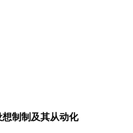
设想制制及其从动化