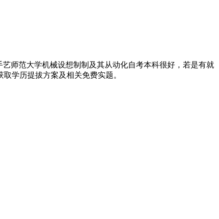
东手艺师范大学机械设想制制及其从动化自考本科很好，若是有就
获取学历提拔方案及相关免费实题。