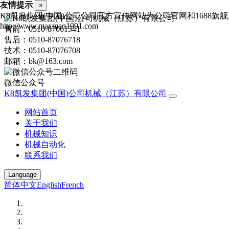
友情提示
×
K8凯发集团(中国)公司公司官方宣传网站为公司官网和1688
http://www.maxman1991.com
售前：0510-87061341
售后：0510-87076718
技术：0510-87076708
邮箱：bk@163.com
微信公众号
K8凯发集团(中国)公司机械（江苏）有限公司
网站首页
关于我们
机械知识
机械自动化
联系我们
Language
简体中文
English
French