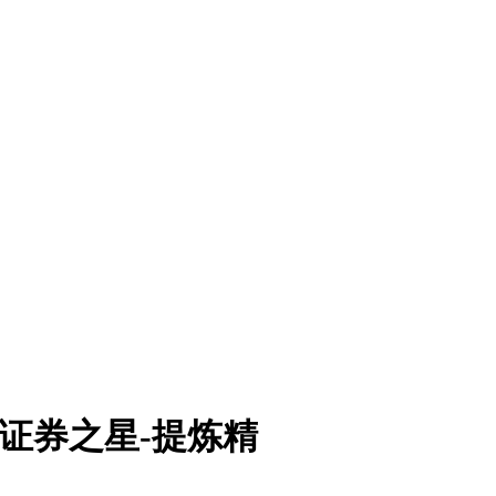
核心证券之星-提炼精