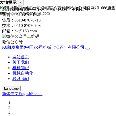
友情提示
×
K8凯发集团(中国)公司公司官方宣传网站为公司官网和1688
http://www.maxman1991.com
售前：0510-87061341
售后：0510-87076718
技术：0510-87076708
邮箱：bk@163.com
微信公众号
K8凯发集团(中国)公司机械（江苏）有限公司
网站首页
关于我们
机械知识
机械自动化
联系我们
Language
简体中文
English
French