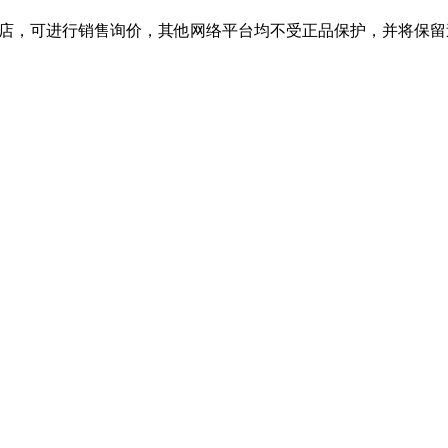
旗舰店，可进行销售询价，其他网络平台均不受正品保护，并将保留