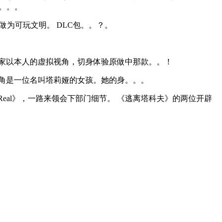
。。。
做为可玩文明。 DLC包。。？。
家以本人的虚拟视角，切身体验原做中那款。。！
角是一位名叫塔莉娅的女孩。她的身。。。
eal》，一路来领会下部门细节。 《逃离塔科夫》的两位开辟