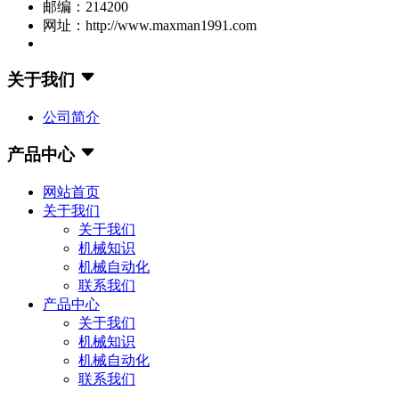
邮编：214200
网址：http://www.maxman1991.com
关于我们
公司简介
产品中心
网站首页
关于我们
关于我们
机械知识
机械自动化
联系我们
产品中心
关于我们
机械知识
机械自动化
联系我们