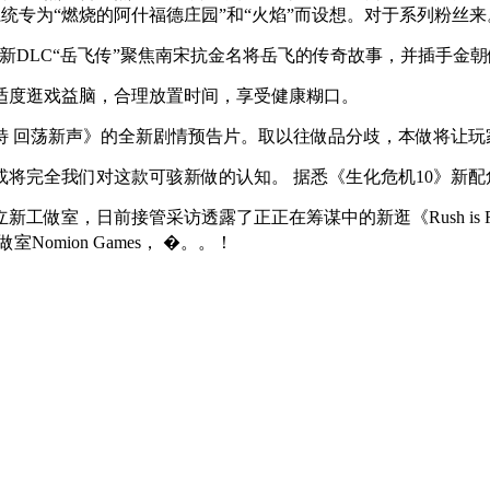
统专为“燃烧的阿什福德庄园”和“火焰”而设想。对于系列粉丝来
新DLC“岳飞传”聚焦南宋抗金名将岳飞的传奇故事，并插手金朝
度逛戏益脑，合理放置时间，享受健康糊口。
回荡新声》的全新剧情预告片。取以往做品分歧，本做将让玩
将完全我们对这款可骇新做的认知。 据悉《生化危机10》新配
室，日前接管采访透露了正正在筹谋中的新逛《Rush is R
新工做室Nomion Games， �。。！