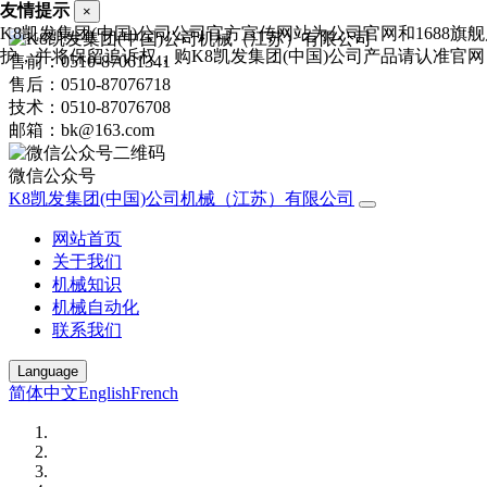
友情提示
×
K8凯发集团(中国)公司公司官方宣传网站为公司官网和1688
护，并将保留追诉权，购K8凯发集团(中国)公司产品请认准官网：http://
售前：0510-87061341
售后：0510-87076718
技术：0510-87076708
邮箱：bk@163.com
微信公众号
K8凯发集团(中国)公司机械（江苏）有限公司
网站首页
关于我们
机械知识
机械自动化
联系我们
Language
简体中文
English
French