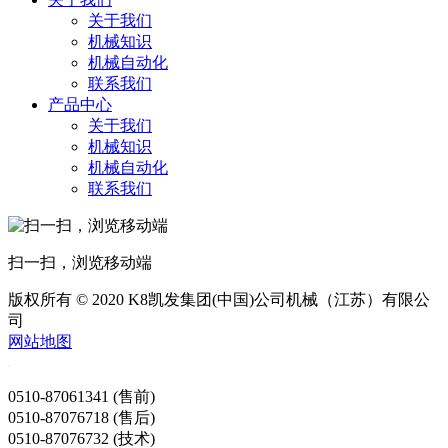
关于我们
机械知识
机械自动化
联系我们
产品中心
关于我们
机械知识
机械自动化
联系我们
扫一扫，浏览移动端
版权所有 © 2020 K8凯发集团(中国)公司机械（江苏）有限公
司
网站地图
0510-87061341 (售前)
0510-87076718 (售后)
0510-87076732 (技术)