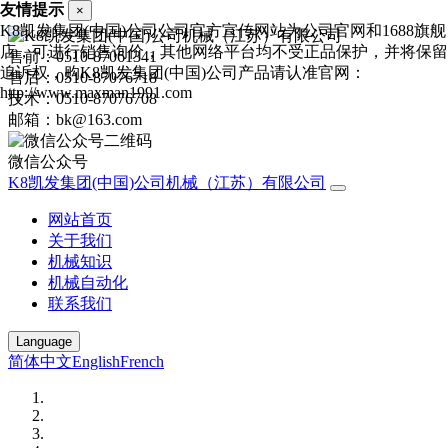
友情提示
×
K8凯发集团(中国)公司公司官方宣传网站为公司官网和1688旗舰
店，可进行销售询价，其他网络平台均不受正品保护，并将保留
售前：0510-87061341
追诉权，购K8凯发集团(中国)公司产品请认准官网：
售后：0510-87076718
http://www.maxman1991.com
技术：0510-87076708
邮箱：bk@163.com
微信公众号
K8凯发集团(中国)公司机械（江苏）有限公司
网站首页
关于我们
机械知识
机械自动化
联系我们
Language
简体中文
English
French