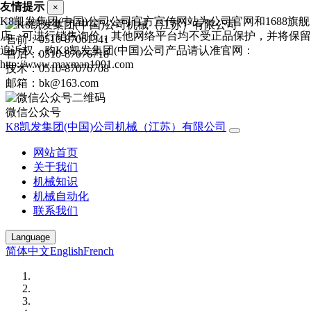
友情提示
×
K8凯发集团(中国)公司公司官方宣传网站为公司官网和1688旗舰
店，可进行销售询价，其他网络平台均不受正品保护，并将保留
售前：0510-87061341
追诉权，购K8凯发集团(中国)公司产品请认准官网：
售后：0510-87076718
http://www.maxman1991.com
技术：0510-87076708
邮箱：bk@163.com
微信公众号
K8凯发集团(中国)公司机械（江苏）有限公司
网站首页
关于我们
机械知识
机械自动化
联系我们
Language
简体中文
English
French