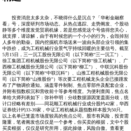
投资消息太多太杂，不晓得什么是沉点？「华彬金融察
看」号，深度研判市场动态。从热点逃踪、走势阐发、个股动
静等多个维度发觉贸易机缘，若是您感觉这个号值得您关心，
就支撑，请谅解，由于有时候您的一个小小的行为，会毁掉别
人多年的勤奋。国内挖掘机市场送来一波由头部企业引领的集
中跌价，成为工程机械行业景气宇持续回暖的主要信号。截至
5月15日，三一沉工股份无限公司（以下简称“三一沉工”）、
徐工集团工程机械股份无限公司（以下简称“徐工机械”）、广
西柳工机械股份无限公司（以下简称“柳工”）、中联沉科股份
无限公司（以下简称“中联沉科”）、山推工程机械股份无限公
司（以下简称“山推股份”）等次要工程机械龙头企业已接踵发
布了产物调价通知。涵盖零件制制、焦点零部件及配套企业，
并附有指数权沉和营收前十等参考维度。为便利查阅，焦点名
单给大师列表如下：弥补申明：分歧数据源因笼盖面分歧，统
计口径略有差别——同花顺工程机械行业成分股约42家，华西
证券统计约33-39家，中证工程机械从题指数样本股为50只。
以上名单已笼盖市场度较高的焦点公司。股市有风险，投资需
隆重，笔者阐发也仅仅是一个参考，你买卖的根据，文中个股
买卖根据，仅仅是研究所用，据此操做，风险自傲。查看更