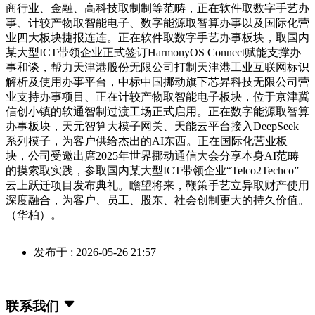
商行业、金融、高科技取制制等范畴，正在软件取数字手艺办
事、计较产物取智能电子、数字能源取智算办事以及国际化营
业四大板块捷报连连。正在软件取数字手艺办事板块，取国内
某大型ICT带领企业正式签订HarmonyOS Connect赋能支撑办
事和谈，帮力天津港股份无限公司打制天津港工业互联网标识
解析及使用办事平台，中标中国挪动旗下芯昇科技无限公司营
业支持办事项目、正在计较产物取智能电子板块，位于京津冀
信创小镇的软通智制过渡工场正式启用。正在数字能源取智算
办事板块，天元智算大模子网关、天能云平台接入DeepSeek
系列模子，为客户供给杰出的AI东西。正在国际化营业板
块，公司受邀出席2025年世界挪动通信大会分享本身AI范畴
的摸索取实践，参取国内某大型ICT带领企业“Telco2Techco”
云上跃迁项目发布典礼。瞻望将来，鞭策手艺立异取财产使用
深度融合，为客户、员工、股东、社会创制更大的持久价值。
（华柏）。
发布于 : 2026-05-26 21:57
联系我们