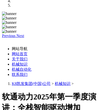
Previous
Next
网站导航
网站首页
关于我们
机械知识
机械自动化
联系我们
K8凯发集团(中国)公司
>
机械知识
>
软通动力2025年第一季度演
讲：全栈智能驱动增加