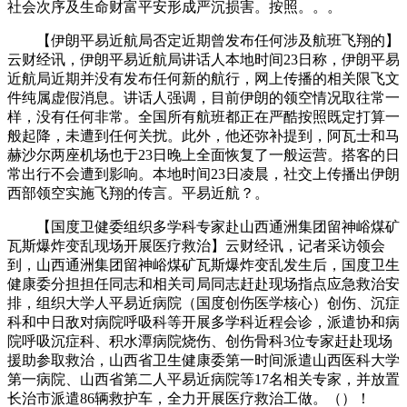
社会次序及生命财富平安形成严沉损害。按照。。。
【伊朗平易近航局否定近期曾发布任何涉及航班飞翔的】
云财经讯，伊朗平易近航局讲话人本地时间23日称，伊朗平易
近航局近期并没有发布任何新的航行，网上传播的相关限飞文
件纯属虚假消息。讲话人强调，目前伊朗的领空情况取往常一
样，没有任何非常。全国所有航班都正在严酷按照既定打算一
般起降，未遭到任何关扰。此外，他还弥补提到，阿瓦士和马
赫沙尔两座机场也于23日晚上全面恢复了一般运营。搭客的日
常出行不会遭到影响。本地时间23日凌晨，社交上传播出伊朗
西部领空实施飞翔的传言。平易近航？。
【国度卫健委组织多学科专家赴山西通洲集团留神峪煤矿
瓦斯爆炸变乱现场开展医疗救治】云财经讯，记者采访领会
到，山西通洲集团留神峪煤矿瓦斯爆炸变乱发生后，国度卫生
健康委分担担任同志和相关司局同志赶赴现场指点应急救治安
排，组织大学人平易近病院（国度创伤医学核心）创伤、沉症
科和中日敌对病院呼吸科等开展多学科近程会诊，派遣协和病
院呼吸沉症科、积水潭病院烧伤、创伤骨科3位专家赶赴现场
援助参取救治，山西省卫生健康委第一时间派遣山西医科大学
第一病院、山西省第二人平易近病院等17名相关专家，并放置
长治市派遣86辆救护车，全力开展医疗救治工做。（）！