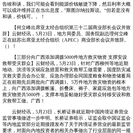
告竣和谈，我们可能会看到能源价钱敏捷下降，然后利率大概
可以或许维持正在当出息度，”斯图尔纳拉斯说。“但若是没有
和谈，价钱可。。！
【何立峰出席亚太经合组织第三十二届商业部长会议并致
辞】云财经讯，5月23日，地方局委员、国务院副总理何立峰
正在姑苏出席亚太经合组织（APEC）商业部长会议并致辞。
（）！
【三部分向广西添加调拨5000件地方救灾物资 支撑安设
救帮受灾群众】云财经讯，5月23日，针对广西柳州等地近期
地动、洪涝等灾祸应急措置和救灾救帮工做需要，国度防灾减
灾救灾委员会办公室、应急办理部会同国度粮食和物资储蓄局
正在前期先后两批向广西调拨1。5万件地方救灾物资的根本
上，向广西添加调拨帐篷、折叠床、褥子、家庭应急包等地方
救灾物资共5000件，支撑本地妥帖做好受灾群众转移安设和救
灾救帮工做。广西！
云财经讯，5月23日，长桥证券就近期中国跨境证券营业
监管事项做进一步申明。长桥证券暗示，证监会取中国证监会
等内地监管部分近期接踵发布了关于跨境证券营业的最新监管
要求，对面向内地投资者的相关办事做出了行业层面的同一规