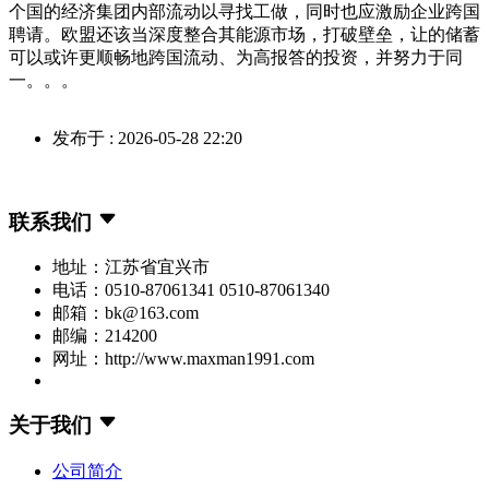
个国的经济集团内部流动以寻找工做，同时也应激励企业跨国
聘请。欧盟还该当深度整合其能源市场，打破壁垒，让的储蓄
可以或许更顺畅地跨国流动、为高报答的投资，并努力于同
一。。。
发布于 : 2026-05-28 22:20
联系我们
地址：江苏省宜兴市
电话：0510-87061341 0510-87061340
邮箱：bk@163.com
邮编：214200
网址：http://www.maxman1991.com
关于我们
公司简介