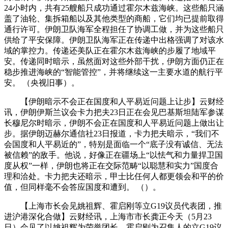
24小时内，共有25艘船只成功通过霍尔木兹海峡。这些船只涵
盖了油轮、集拆箱船以及其他类型的商船，它们均已提前取得
通行许可。伊朗卫队海军全程担任了协调工做，并为这些船只
供给了平安保障。伊朗卫队海军正在传递中出格强调了对该水
域的掌控力。传递还美队正在霍尔木兹海峡的步履了地域平
安。传递同时暗示，虽然面对这些外部干扰，伊朗方面仍正在
稳步推进海峡的“智能管控”，并将继续这一主要水道的航行平
安。 （央视旧事）。
【伊朗暗示不会正在国度和人平易近问题上让步】云财经
讯，伊朗伊斯兰议会卡力把夫23日正在会见巴基斯坦陆军参谋
长穆尼尔时暗示，伊朗不会正在国度和人平易近问题上做出让
步。据伊朗迈赫尔通信社23日报道，卡力把夫暗示，“我们不
会国度和人平易近的”，特别是面临一个“底子没有诚信、无法
被信赖”的敌手。他说，好像正在疆场上“以怯气和力量捍卫国
度从权”一样，伊朗也将正在交际范畴“以聪慧和实力”国度合
理和洽处。卡力把夫还暗示，甲士比任何人都更领会和平的价
值，但同样毫不会答应国度和遭到。 （）。
【上海市长会见姚祖辉、霍启刚等立G19议员代表团，推
进沪港深化合做】云财经讯，上海市市长龚正今天（5月23
日）会见了以姚祖辉为荣誉团长、霍启刚为召集人的立G19议