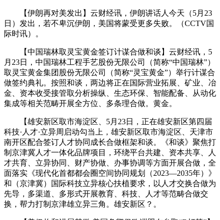
【伊朗再对美发出】云财经讯，伊朗讲话人今天（5月23
日）发出，若不卑沉伊朗，美国将蒙受更多失败。（CCTV国
际时讯）。
【中国瑞林取灵宝黄金签订计谋合做和谈】云财经讯，5
月23日，中国瑞林工程手艺股份无限公司（简称“中国瑞林”）
取灵宝黄金集团股份无限公司（简称“灵宝黄金”）举行计谋合
做签约典礼。按照和谈，两边将正在国际营业拓展、矿业、冶
金、资本收受接管取分析操纵、生态环保、智能配备、从动化
集成等相关范畴开展全方位、多条理合做。黄金。
【雄安新区取市海淀区、5月23日，正在雄安新区第四届
科技·人才·立异周启动勾当上，雄安新区取市海淀区、天津市
南开区配合签订人才协同成长合做框架和谈。《和谈》聚焦打
制京津冀人才一体化品牌项目，环绕平台共建、资本共享、人
才共育、立异协同、财产协做、办事协调等方面开展合做，全
面落实《现代化首都都会圈空间协同规划（2023—2035年）》
和（京津冀）国际科技立异核心扶植要求，以人才交换合做为
先导，多渠道、多形式开展教育、科技、人才等范畴合做交
换，帮力打制京津雄立异三角。雄安新区？。