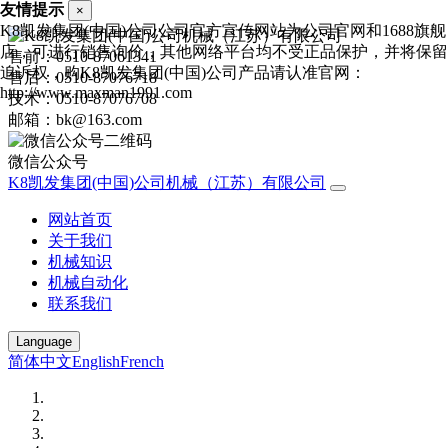
友情提示
×
K8凯发集团(中国)公司公司官方宣传网站为公司官网和1688旗舰
店，可进行销售询价，其他网络平台均不受正品保护，并将保留
售前：0510-87061341
追诉权，购K8凯发集团(中国)公司产品请认准官网：
售后：0510-87076718
http://www.maxman1991.com
技术：0510-87076708
邮箱：bk@163.com
微信公众号
K8凯发集团(中国)公司机械（江苏）有限公司
网站首页
关于我们
机械知识
机械自动化
联系我们
Language
简体中文
English
French