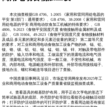
本次抽查根据GB 4706。1-2005 《家用和雷同用处电器的
平安 第1部门：通用要求》、GB 4706。38-2008《 家用和雷同
用处电器的平安 商用电动饮食加工机械的特殊要求》、GB
4806。9-2023《食物平安国度尺度 食物接触用金属材料及成
品》、GB 31604。49-2023《食物平安国度尺度 食物接触材料
及成品 多元素的测定和多元素迁徙量的测定》 第二篇等尺度
的要求，对工业和商用电动食物加工设备产物的砷、镉、铅、
镍、铬、锑、铝、钴、铜、锰、钼、锡、锌、对触及带电部件
的防护、输入功率和电流、工做温度下的泄露电流和电气强
度、泄露电流和电气强度、非一般工做、不变性和机械、布
局、内部布线、电源毗连和外部软线、外部导线用接线端子、
接地办法、螺钉和毗连等项目进行了查验。
中国质量旧事网讯 近日，市场监管局网坐发布2025年工
业和商用电动食物加工设备产质量量省级监视抽查成果。
4。查看器具的根基防护布局，用手正在欠亨电的形态下
简单试验器具的底部、外壳防护处等部位看能否会碰触活动部
件；打开防护活动部件的可打开防护罩，查看周边能否有接近