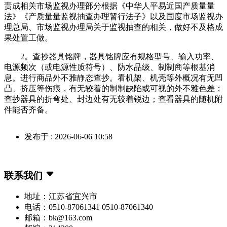
责成相关市场监视办理部分根据《中华人平易近国产质量量
法》《产质量量监视抽查办理暂行法子》以及国度市场监视办
理总局、市场监视办理局关于监视抽查的相关，做好不及格成
果处置工做。
2。查抄器具铭牌，器具铭牌应有规格型号、输入功率、
电源频次（或电源性质符号）、防水品级、制制商等根基消
息。进行商品外不雅静态查抄。看机架、机壳等外概况有无凹
凸、挤压等伤痕，有无较着的制制缺陷或可视的外不雅色差；
查抄器具的折弯处、封边处有无较着锐边；查看器具的随机附
件能否齐备。
发布于 : 2026-06-06 10:58
联系我们
地址：江苏省宜兴市
电话：0510-87061341 0510-87061340
邮箱：bk@163.com