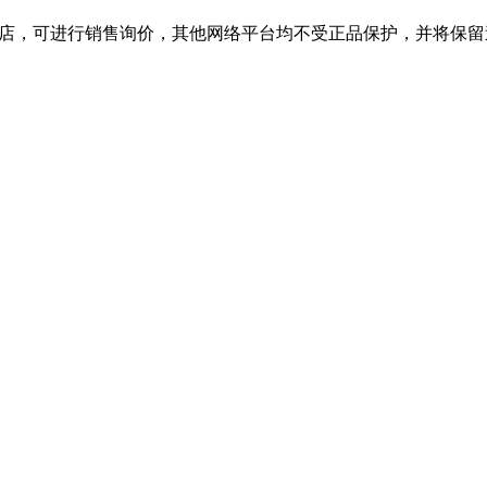
旗舰店，可进行销售询价，其他网络平台均不受正品保护，并将保留