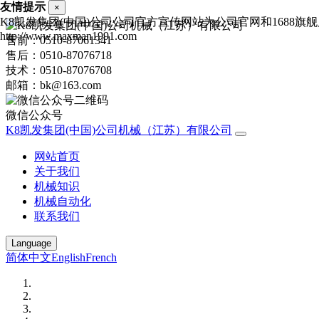
友情提示
×
K8凯发集团(中国)公司公司官方宣传网站为公司官网和1688
http://www.maxman1991.com
售前：0510-87061341
售后：0510-87076718
技术：0510-87076708
邮箱：bk@163.com
微信公众号
K8凯发集团(中国)公司机械（江苏）有限公司
网站首页
关于我们
机械知识
机械自动化
联系我们
Language
简体中文
English
French