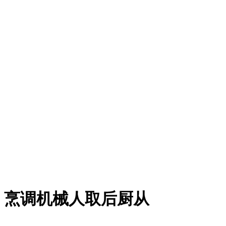
业：烹调机械人取后厨从