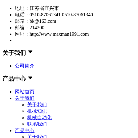
地址：江苏省宜兴市
电话：0510-87061341 0510-87061340
邮箱：bk@163.com
邮编：214200
网址：http://www.maxman1991.com
关于我们
公司简介
产品中心
网站首页
关于我们
关于我们
机械知识
机械自动化
联系我们
产品中心
关于我们