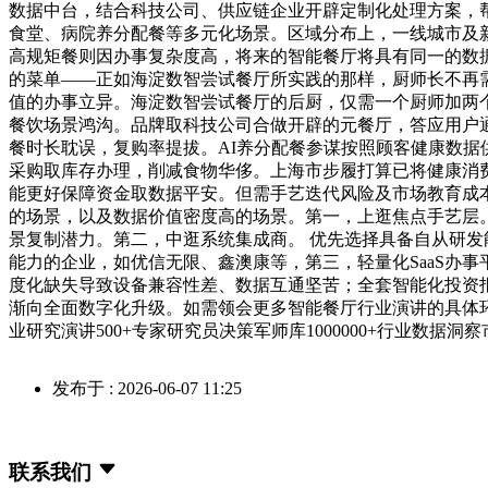
数据中台，结合科技公司、供应链企业开辟定制化处理方案，
食堂、病院养分配餐等多元化场景。区域分布上，一线城市及
高规矩餐则因办事复杂度高，将来的智能餐厅将具有同一的数据
的菜单——正如海淀数智尝试餐厅所实践的那样，厨师长不再
值的办事立异。海淀数智尝试餐厅的后厨，仅需一个厨师加两个
餐饮场景鸿沟。品牌取科技公司合做开辟的元餐厅，答应用户
餐时长耽误，复购率提拔。AI养分配餐参谋按照顾客健康数
采购取库存办理，削减食物华侈。上海市步履打算已将健康消
能更好保障资金取数据平安。但需手艺迭代风险及市场教育成
的场景，以及数据价值密度高的场景。第一，上逛焦点手艺层。
景复制潜力。第二，中逛系统集成商。 优先选择具备自从研
能力的企业，如优信无限、鑫澳康等，第三，轻量化SaaS办
度化缺失导致设备兼容性差、数据互通坚苦；全套智能化投资
渐向全面数字化升级。如需领会更多智能餐厅行业演讲的具体环境
业研究演讲500+专家研究员决策军师库1000000+行业数据洞
发布于 : 2026-06-07 11:25
联系我们