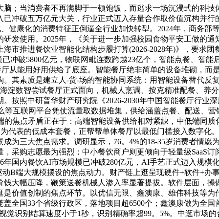
脑；当消费者不再满脚于一顿饱饭，而逃求一场沉浸式的科技体
收入已冲破五万亿元大关，行业正式迈入存量合作取价值沉构并
、健康化的消费特征正倒逼全行业加快转型。2024年，商务部
研发使用。2025年，《关于进一步加强校园食物平安工做的通知
海市推进餐饮业智能化结构步履打算(2026-2028年)》，要
模已冲破5800亿元，物联网毗连数跨越23亿个，智能点餐、智能
智能餐厅从能用好用供给了底座。智能餐厅绝非简单的设备堆砌，
构。其素质是建立人-货-场的智能协同系统：用智能设备替代反
月，海淀数智尝试餐厅正式面向，机械人烹调、按克精准配餐、养
按照中研普华财产研究院《2026-2030年中国智能餐厅行
了么等互联网平台凭仗流量取数据堆集，供给涵盖点餐、配送、营
给端的焦点矛盾正在于：高端智能设备供给相对紧缺，中低端同质
销为代表的低成本套餐，正帮帮单体餐厅以最低门槛接入数字化
为三大焦点需求。调研显示，76。4%的18-35岁消费者情愿
，采购志愿最为强烈；中小餐饮商户则更倾向于轻量级SaaS
年国内餐饮AI市场规模已冲破280亿元，AI手艺正式迈入规模
驱动B端大规模摆设的焦点动力。财产链上逛呈现硬件+软件+办
价钱大幅压降，鞭策送餐机械人渗入率显著提拔。软件层面，操做
逛是价值创制的焦点环节。以优信无限、鑫澳康、雄伟科技等为
盖全国33个省级行政区，落地项目超6500个；鑫澳康做为全
AI视觉识别结算速度小于1秒，识别精确率超99。5%。中逛市