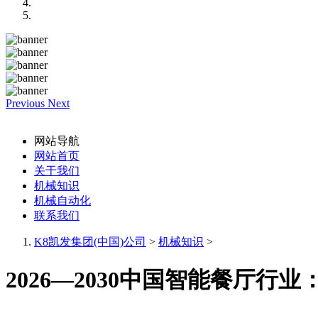
Previous
Next
网站导航
网站首页
关于我们
机械知识
机械自动化
联系我们
K8凯发集团(中国)公司
>
机械知识
>
2026—2030中国智能餐厅行