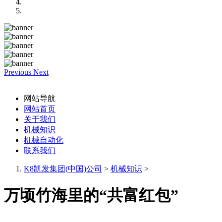
Previous
Next
网站导航
网站首页
关于我们
机械知识
机械自动化
联系我们
K8凯发集团(中国)公司
>
机械知识
>
万顷竹海里的“共富红包”