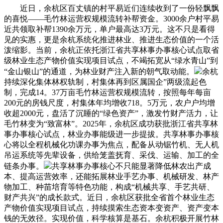
近日，余杭区百丈镇的村平易近们连续收到了一份轻飘飘
的喜悦——毛竹林运营权规模流转补帮资金。3000余户村平易
近共领取补帮1390余万元，单户最高达3万元。这不只是看得
见的实惠，更是余杭系统化推进林业、推进生态价值的一个活
泼缩影。当前，余杭正依托浙江省共享林事办事核心试点取省
级林业生态产物价值实现项目试点，不竭拓宽从“绿水青山”到
“金山银山”的通道，为林业财产注入新的朝气取动能。
余杭
持续深化集体林权轨制，村集体再到区属国企”两级流起色
制，完成14。37万亩毛竹林运营权规模流转，按照每年每亩
200元的房钱尺度，村集体年均增收718。5万元，农户户均增
收超2000元，盘活了沉睡的“绿色资产”，激发竹财产活力，让
毛竹林变为“致富林”。2025年，余杭区成功获批浙江省共享林
事办事核心试点，林业办事能级进一步提拔。共享林事办事核
心将以全程机械化功课办事为焦点，配备从动锯竹机、无人机
吊运系统等先辈设备，供给笼盖抚育、采伐、运输、加工的全
链条办事。
共享林事办事核心不只能显著降低林农出产成
本、提高运营效率，还能拓展林业手艺办事、机械研发、林产
物加工、种苗培育等特色功能，构成“机械共享、手艺共研、
财产共兴”的成长款式。近日，余杭区获批全省首个林业生态
产物价值实现项目试点，持续摸索生态资本变资产、资产变本
钱的无效径。实现价值，科学核算是基石。余杭积极开展竹林