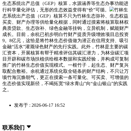
生态系统出产总值（GEP）核算，水源涵养等生态办事功能进
行科学量化评估，无形的生态效益变得有“价”可循。
竹林生
态系统出产总值（GEP）核算不只为竹林生态弥补、生态权益
买卖、财产办理等供给量化根据，同时通过摸索将核算取林权
典质贷款、生态弥补、绿色金融等挂钩，立异机制，赋能财产
成长。目前，余杭已初步明白竹财产提质升级增效项目总投资
9。8亿元，这恰是将竹林生态价值做为潜正在信用支持、吸引
金融“活水”灌溉绿色财产的先行实践。此外，竹林是主要的碳
汇资本，开展核算有帮于精准评估其碳汇潜力，为林业碳汇项
目开辟和碳市场扶植供给根本数据和实践经验，并构成可复制
推广的竹林生态价值实现模式。一根竹子，起生态、财产复兴
取配合敷裕。余杭通过系统化取全链条的财产结构，不只让万
顷竹海沉焕朝气，更正在摸索一条可量化、可买卖、可增值的
生态价值实现新径，不竭拓宽“绿水青山”向“金山银山”的实践
之。
发布于 : 2026-06-17 16:52
联系我们