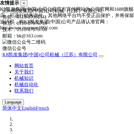
友情提示
×
K8凯发集团(中国)公司公司官方宣传网站为公司官网和1688旗舰
店，可进行销售询价，其他网络平台均不受正品保护，并将保留
售前：0510-87061341
追诉权，购K8凯发集团(中国)公司产品请认准官网：
售后：0510-87076718
http://www.maxman1991.com
技术：0510-87076708
邮箱：bk@163.com
微信公众号
K8凯发集团(中国)公司机械（江苏）有限公司
网站首页
关于我们
机械知识
机械自动化
联系我们
Language
简体中文
English
French