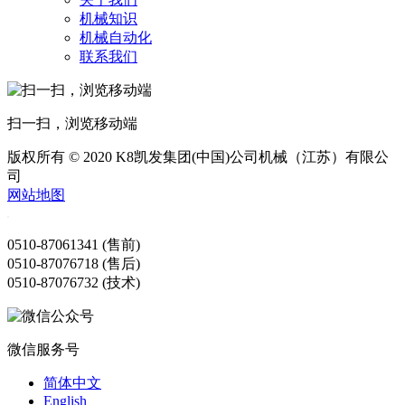
机械知识
机械自动化
联系我们
扫一扫，浏览移动端
版权所有 © 2020 K8凯发集团(中国)公司机械（江苏）有限公
司
网站地图
0510-87061341 (售前)
0510-87076718 (售后)
0510-87076732 (技术)
微信服务号
简体中文
English