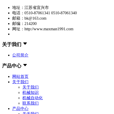
地址：江苏省宜兴市
电话：0510-87061341 0510-87061340
邮箱：bk@163.com
邮编：214200
网址：http://www.maxman1991.com
关于我们
公司简介
产品中心
网站首页
关于我们
关于我们
机械知识
机械自动化
联系我们
产品中心
关于我们