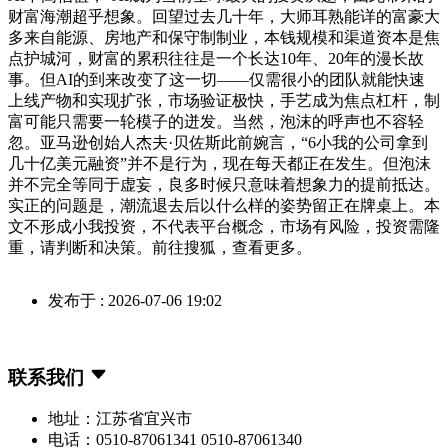
财富海潮超乎想象。回望过去几十年，大师耳熟能详的富豪大
多来自能源、房地产和保守制制业，本钱规模和渠道资本是焦
点护城河，财富的累积往往是一个长达10年、20年的漫长故
事。但AI的到来改变了这一切——仅需很小的团队就能快速
上线产物和实现扩张，市场验证极快，手艺成为焦点杠杆，制
富可能只需要一轮模子的迸发。当然，泡沫的呼声也不容轻
忽。亚马逊创始人杰夫·贝佐斯此前婉言，“6小我的公司拿到
几十亿美元融资”并不是行为，现在每天都正在发生。但泡沫
并不完全等同于虚妄，良多时候只意味着想象力的提前抵达。
实正的问题是，潮流退去后以什么样的姿势留正在牌桌上。本
文不形成小我投资，不代表平台概念，市场有风险，投资需隆
重，请判断和决策。前往搜狐，查看更多。
发布于 : 2026-07-06 19:02
联系我们
地址：江苏省宜兴市
电话：0510-87061341 0510-87061340