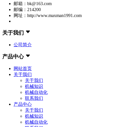
邮箱：bk@163.com
邮编：214200
网址：http://www.maxman1991.com
关于我们
公司简介
产品中心
网站首页
关于我们
关于我们
机械知识
机械自动化
联系我们
产品中心
关于我们
机械知识
机械自动化