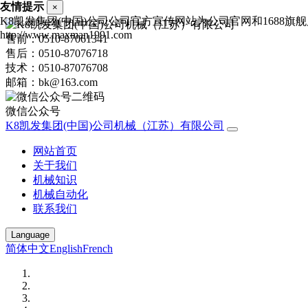
友情提示
×
K8凯发集团(中国)公司公司官方宣传网站为公司官网和1688
http://www.maxman1991.com
售前：0510-87061341
售后：0510-87076718
技术：0510-87076708
邮箱：bk@163.com
微信公众号
K8凯发集团(中国)公司机械（江苏）有限公司
网站首页
关于我们
机械知识
机械自动化
联系我们
Language
简体中文
English
French