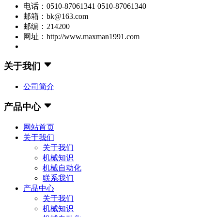
电话：0510-87061341 0510-87061340
邮箱：bk@163.com
邮编：214200
网址：http://www.maxman1991.com
关于我们
公司简介
产品中心
网站首页
关于我们
关于我们
机械知识
机械自动化
联系我们
产品中心
关于我们
机械知识