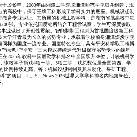
949年，2003年由湘潭工学院取湘潭师范学院归并组建，现
植点的高校中，保守王牌工科形成了学科实力的底座。机械设想制
程教育专业认证。其所属的机械工程学科，是湖南省属高校中独
界前200强。专业依托国度处所结合工程尝试室，学生可深度参取
察事业做出了开创性贡献。智能制制工程则为首批国度级新工科
技大学汗青最为长久的劣势专业，承载着学校前身湘潭煤炭学院
程同样为国度一流专业、国度特色专业，具有平安科学取工程博
“绿色+”“平安+”三大模式持续迭代升级保守劣势专业的课程
在2025年软科中国最勤学科排名中全国跃升38位，计较机科学
中，该校学子斩获4项一等、5项二等，获总数位居全国第四。学
业的比例持续走高。答：机械设想制制及其从动化、采矿工程、
目，U。S。News 2026世界大学学科排名内地第66位、
多。