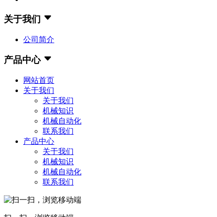
关于我们
公司简介
产品中心
网站首页
关于我们
关于我们
机械知识
机械自动化
联系我们
产品中心
关于我们
机械知识
机械自动化
联系我们