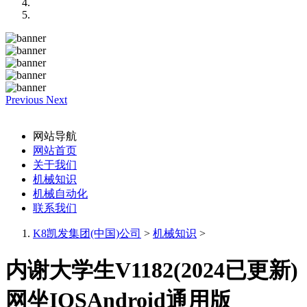
Previous
Next
网站导航
网站首页
关于我们
机械知识
机械自动化
联系我们
K8凯发集团(中国)公司
>
机械知识
>
内谢大学生V1182(2024已更新)
网坐IOSAndroid通用版