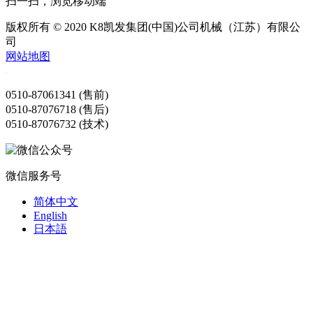
扫一扫，浏览移动端
版权所有 © 2020 K8凯发集团(中国)公司机械（江苏）有限公
司
网站地图
0510-87061341 (售前)
0510-87076718 (售后)
0510-87076732 (技术)
微信服务号
简体中文
English
日本語